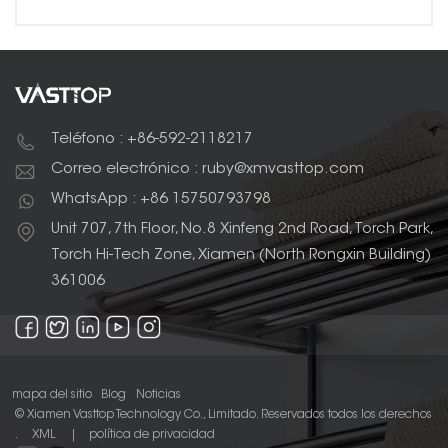
Teléfono : +86-592-2118217
Correo electrónico : ruby@xmvasttop.com
WhatsApp : +86 15750793798
Unit 707, 7th Floor, No.8 Xinfeng 2nd Road, Torch Park,
Torch Hi-Tech Zone, Xiamen (North Rongxin Building)
361006
mapa del sitio
Blog
Noticias
© Xiamen Vasttop Technology Co., Limitado. Reservados todos los derechos
.
XML
|
política de privacidad