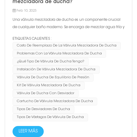
mezcladora de ducha?
Feb 10, 2023
Una válvula mezcladora de ducha es un componente crucial
de cualquier baño moderno. Se encarga de mezclar agua fría y
caliente para brindarte la temperatura deseada para tu ducha.
ETIQUETAS CALIENTES :
Sin embargo, como cualquier otro sistema de plomería, las
Costo De Reemplazo De La Válvula Mezcladora De Ducha
válvulas mezcladoras de ducha pueden desarrollar problemas
Problemas Con La Válvula Mezcladora De Ducha
con...
¿Qué Tipo De Válvula De Ducha Tengo?
Instalación De Válvula Mezcladora De Ducha
Válvula De Ducha De Equilibrio De Presión
Kit De Válvula Mezcladora De Ducha
Válvula De Ducha Con Desviador
Cartucho De Válvula Mezcladora De Ducha
Tipos De Desviadores De Ducha
Tipos De Vástagos De Válvula De Ducha
LEER MÁS