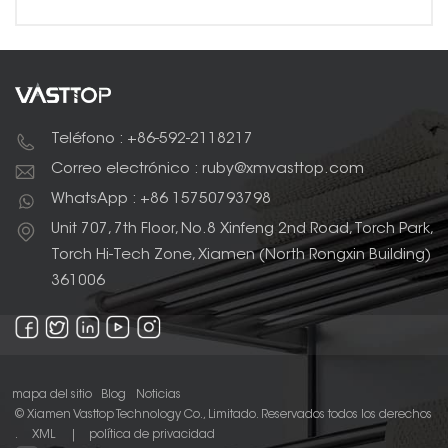
Teléfono : +86-592-2118217
Correo electrónico : ruby@xmvasttop.com
WhatsApp : +86 15750793798
Unit 707, 7th Floor, No.8 Xinfeng 2nd Road, Torch Park,
Torch Hi-Tech Zone, Xiamen (North Rongxin Building)
361006
mapa del sitio
Blog
Noticias
© Xiamen Vasttop Technology Co., Limitado. Reservados todos los derechos
.
XML
|
política de privacidad