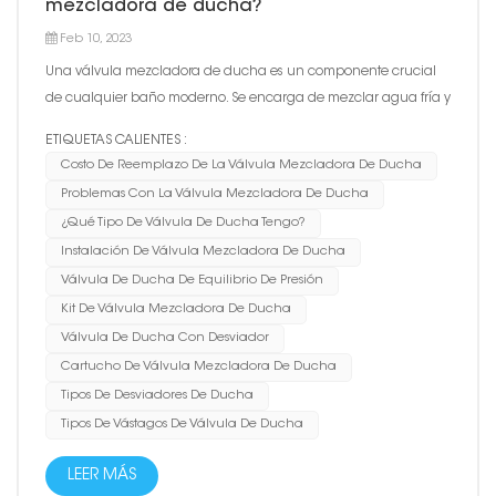
mezcladora de ducha?
Feb 10, 2023
Una válvula mezcladora de ducha es un componente crucial
de cualquier baño moderno. Se encarga de mezclar agua fría y
caliente para brindarte la temperatura deseada para tu ducha.
ETIQUETAS CALIENTES :
Sin embargo, como cualquier otro sistema de plomería, las
Costo De Reemplazo De La Válvula Mezcladora De Ducha
válvulas mezcladoras de ducha pueden desarrollar problemas
Problemas Con La Válvula Mezcladora De Ducha
con...
¿Qué Tipo De Válvula De Ducha Tengo?
Instalación De Válvula Mezcladora De Ducha
Válvula De Ducha De Equilibrio De Presión
Kit De Válvula Mezcladora De Ducha
Válvula De Ducha Con Desviador
Cartucho De Válvula Mezcladora De Ducha
Tipos De Desviadores De Ducha
Tipos De Vástagos De Válvula De Ducha
LEER MÁS