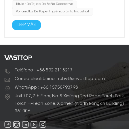
Titular De Tejido De Baño Decorativo
Portarrollos De Papel Higiénico Estilo Industrial
LEER MÁS
Teléfono : +86-592-2118217
Correo electrónico : ruby@xmvasttop.com
WhatsApp : +86 15750793798
Unit 707, 7th Floor, No.8 Xinfeng 2nd Road, Torch Park,
Torch Hi-Tech Zone, Xiamen (North Rongxin Building)
361006