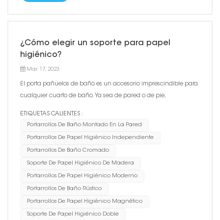
¿Cómo elegir un soporte para papel
higiénico?
Mar 17, 2023
El porta pañuelos de baño es un accesorio imprescindible para
cualquier cuarto de baño. Ya sea de pared o de pie,
proporciona una forma conveniente y elegante de almacenar y
ETIQUETAS CALIENTES :
dispensar papel higiénico. Al elegir un soporte para pañuelos,
Portarrollos De Baño Montado En La Pared
hay muchas opciones a considerar, incluido el material, el esti...
Portarrollos De Papel Higiénico Independiente
Portarrollos De Baño Cromado
Soporte De Papel Higiénico De Madera
Portarrollos De Papel Higiénico Moderno
Portarrollos De Baño Rústico
Portarrollos De Papel Higiénico Magnético
Soporte De Papel Higiénico Doble