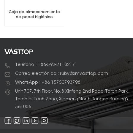
Caja de almacenamiento
de papel higiénico
Dispensador de papel
higiénico multifunción
Teléfono : +86-592-2118217
Correo electrónico : ruby@xmvasttop.com
WhatsApp : +86 15750793798
Unit 707, 7th Floor, No.8 Xinfeng 2nd Road, Torch Park,
Torch Hi-Tech Zone, Xiamen (North Rongxin Building)
361006