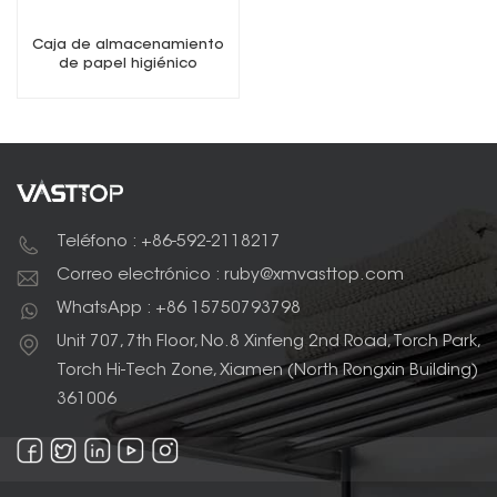
Caja de almacenamiento
de papel higiénico
Dispensador de papel
higiénico multifunción
Teléfono : +86-592-2118217
Correo electrónico : ruby@xmvasttop.com
WhatsApp : +86 15750793798
Unit 707, 7th Floor, No.8 Xinfeng 2nd Road, Torch Park,
Torch Hi-Tech Zone, Xiamen (North Rongxin Building)
361006