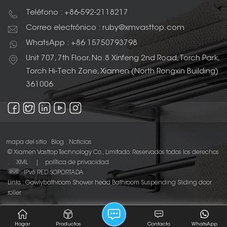
Teléfono : +86-592-2118217
Correo electrónico : ruby@xmvasttop.com
WhatsApp : +86 15750793798
Unit 707, 7th Floor, No.8 Xinfeng 2nd Road, Torch Park,
Torch Hi-Tech Zone, Xiamen (North Rongxin Building)
361006
mapa del sitio
Blog
Noticias
© Xiamen Vasttop Technology Co., Limitado. Reservados todos los derechos
.
XML
|
política de privacidad
IPv6 RED SOPORTADA
Links :
Gowlybathroom
Shower head
Bathroom Suspending Sliding door
roller
Hogar
Productos
Contacto
WhatsApp