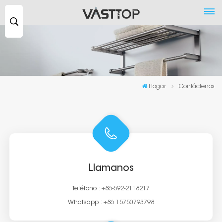
Buscar
...
Hogar
Contáctenos
Llamanos
Teléfono :
+86-592-2118217
Whatsapp :
+86 15750793798