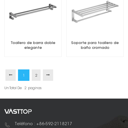
Toallero de barra doble
Soporte para toallero de
elegante
baño cromado
1
2
Un Total De
2
Paginas
Teléfono : +86-592-2118217