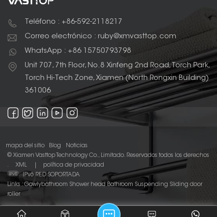
Teléfono : +86-592-2118217
Correo electrónico : ruby@xmvasttop.com
WhatsApp : +86 15750793798
Unit 707, 7th Floor, No.8 Xinfeng 2nd Road, Torch Park,
Torch Hi-Tech Zone, Xiamen (North Rongxin Building)
361006
mapa del sitio
Blog
Noticias
© Xiamen Vasttop Technology Co., Limitado. Reservados todos los derechos
.
XML
|
política de privacidad
IPv6 RED SOPORTADA
Links :
Gowlybathroom
Shower head
Bathroom Suspending Sliding door
roller