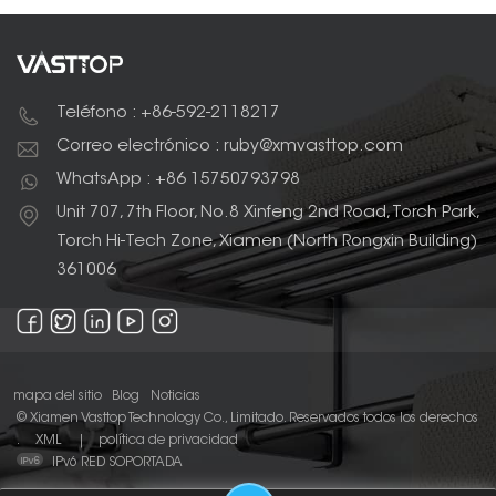
Teléfono : +86-592-2118217
Correo electrónico : ruby@xmvasttop.com
WhatsApp : +86 15750793798
Unit 707, 7th Floor, No.8 Xinfeng 2nd Road, Torch Park,
Torch Hi-Tech Zone, Xiamen (North Rongxin Building)
361006
mapa del sitio
Blog
Noticias
© Xiamen Vasttop Technology Co., Limitado. Reservados todos los derechos
.
XML
|
política de privacidad
IPv6 RED SOPORTADA