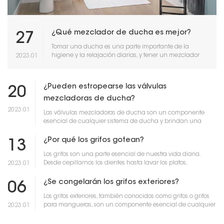
¿Qué mezclador de ducha es mejor?
27
Tomar una ducha es una parte importante de la
higiene y la relajación diarias, y tener un mezclador
2023.01
de ducha adecuado puede marcar la diferencia.
Un mezclador de ducha es el dispositivo que
controla e...
¿Pueden estropearse las válvulas
20
mezcladoras de ducha?
2023.01
Las válvulas mezcladoras de ducha son un componente
esencial de cualquier sistema de ducha y brindan una
forma conveniente y confiable de controlar el flujo y la
temperatura del agua. Sin embargo, com...
¿Por qué los grifos gotean?
13
Los grifos son una parte esencial de nuestra vida diaria.
Desde cepillarnos los dientes hasta lavar los platos,
2023.01
dependemos de ellos para que nos suministren agua limpia.
Sin embargo, no es raro que lo...
¿Se congelarán los grifos exteriores?
06
Los grifos exteriores, también conocidos como grifos o grifos
para mangueras, son un componente esencial de cualquier
2023.01
propiedad residencial o comercial. Están diseñados para
proporcionar una fuente de...