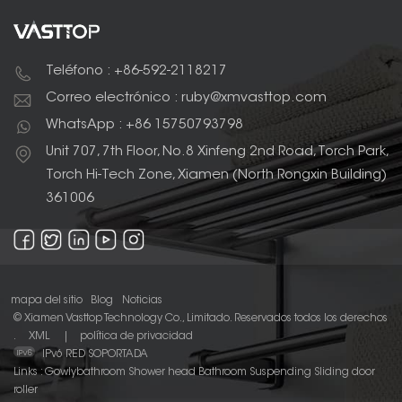
Teléfono : +86-592-2118217
Correo electrónico : ruby@xmvasttop.com
WhatsApp : +86 15750793798
Unit 707, 7th Floor, No.8 Xinfeng 2nd Road, Torch Park,
Torch Hi-Tech Zone, Xiamen (North Rongxin Building)
361006
mapa del sitio
Blog
Noticias
© Xiamen Vasttop Technology Co., Limitado. Reservados todos los derechos
.
XML
|
política de privacidad
IPv6 RED SOPORTADA
Links :
Gowlybathroom
Shower head
Bathroom Suspending Sliding door
roller