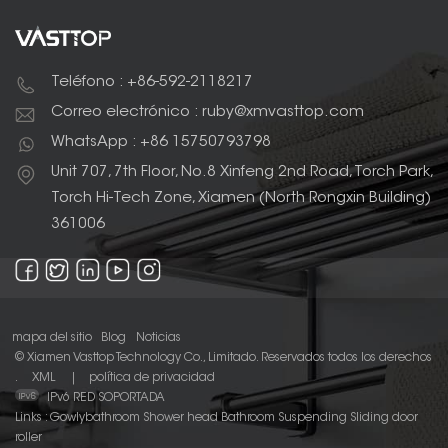
Teléfono : +86-592-2118217
Correo electrónico : ruby@xmvasttop.com
WhatsApp : +86 15750793798
Unit 707, 7th Floor, No.8 Xinfeng 2nd Road, Torch Park,
Torch Hi-Tech Zone, Xiamen (North Rongxin Building)
361006
mapa del sitio
Blog
Noticias
© Xiamen Vasttop Technology Co., Limitado. Reservados todos los derechos
.
XML
|
política de privacidad
IPv6 RED SOPORTADA
Links :
Gowlybathroom
Shower head
Bathroom Suspending Sliding door
roller