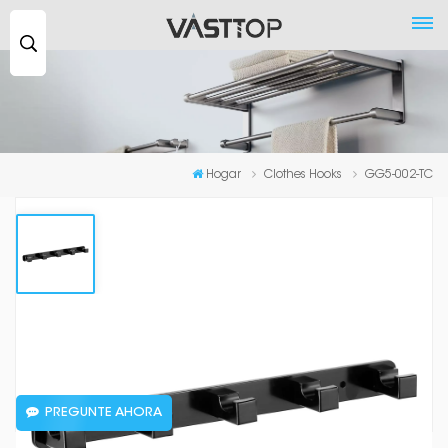
Buscar
...
Hogar
Clothes Hooks
GG5-002-TC
GG5-002-TC
GG5-002-TC
PREGUNTE AHORA