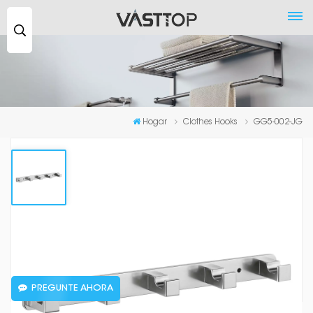
Buscar
...
Hogar
Clothes Hooks
GG5-002-JG
GG5-002-JG
GG5-002-JG
PREGUNTE AHORA