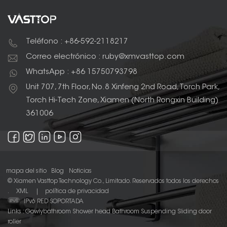
Teléfono : +86-592-2118217
Correo electrónico : ruby@xmvasttop.com
WhatsApp : +86 15750793798
Unit 707, 7th Floor, No.8 Xinfeng 2nd Road, Torch Park,
Torch Hi-Tech Zone, Xiamen (North Rongxin Building)
361006
mapa del sitio
Blog
Noticias
© Xiamen Vasttop Technology Co., Limitado. Reservados todos los derechos
.
XML
|
política de privacidad
IPv6 RED SOPORTADA
Links :
Gowlybathroom
Shower head
Bathroom Suspending Sliding door
roller