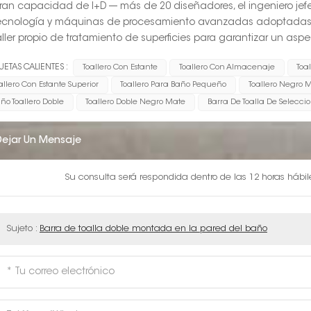
Gran capacidad de I+D --- más de 20 diseñadores, el ingeniero je
Tecnología y máquinas de procesamiento avanzadas adoptadas
Taller propio de tratamiento de superficies para garantizar un as
UETAS CALIENTES :
Toallero Con Estante
Toallero Con Almacenaje
Toal
allero Con Estante Superior
Toallero Para Baño Pequeño
Toallero Negro 
ño Toallero Doble
Toallero Doble Negro Mate
Barra De Toalla De Seleccion
Dejar Un Mensaje
Su consulta será respondida dentro de las 12 horas hábi
Sujeto :
Barra de toalla doble montada en la pared del baño