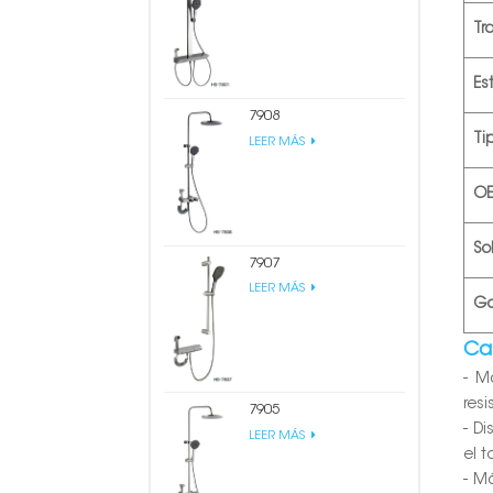
Tr
Est
7908
Ti
LEER MÁS
O
So
7907
LEER MÁS
Ga
Car
- M
resi
7905
- D
LEER MÁS
el 
- M