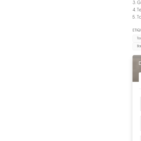
3. 
4. 
5. 
ETIQ
To
Ba