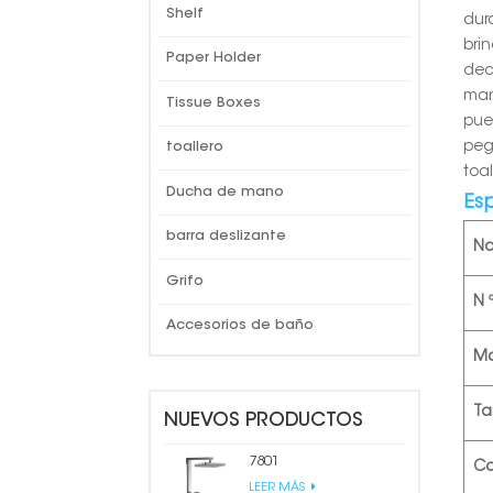
Shelf
dur
bri
Paper Holder
dec
man
Tissue Boxes
pue
peg
toallero
toa
Ducha de mano
Es
barra deslizante
N
Grifo
N 
Accesorios de baño
Ma
T
NUEVOS PRODUCTOS
7801
Co
LEER MÁS