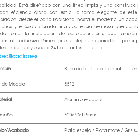
abilidad. Está diseñado con una línea limpia y una construcc
ndan eficiencia diaria con estilo. La forma elegante de este
oración, desde el baño tradicional hasta el moderno. Un aca
chas y el óxido y brinda una apariencia hermosa que combi
de tomar la instalación de perforación, sino que también
amento adhesivo. Primero puede elegir una pared lisa, poner 
llero individual y esperar 24 horas antes de usarlo.
pecificaciones
ombre
Barra de toalla doble montada en
º de Modelo.
8812
terial
Aluminio espacial
amaño
600x70x115mm
lor/Acabado
Plata espejo / Plata mate / Gris 