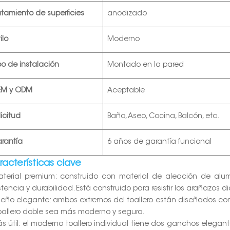
atamiento de superficies
anodizado
ilo
Moderno
po de instalación
Montado en la pared
EM y ODM
Aceptable
licitud
Baño, Aseo, Cocina, Balcón, etc.
rantía
6 años de garantía funcional
acterísticas clave
aterial premium: construido con material de aleación de alu
stencia y durabilidad. Está construido para resistir los arañazos di
iseño elegante: ambos extremos del toallero están diseñados co
toallero doble sea más moderno y seguro.
ás útil: el moderno toallero individual tiene dos ganchos elegan