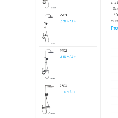
de 
- S
- F
7903
nec
LEER MÁS
Pr
7902
LEER MÁS
7803
LEER MÁS