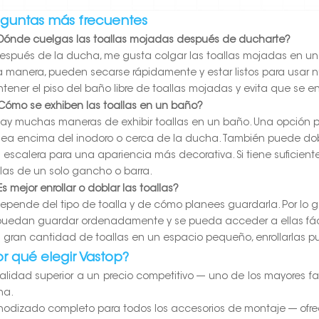
eguntas más frecuentes
¿Dónde cuelgas las toallas mojadas después de ducharte?
espués de la ducha, me gusta colgar las toallas mojadas en un
a manera, pueden secarse rápidamente y estar listos para usar
tener el piso del baño libre de toallas mojadas y evita que se
¿Cómo se exhiben las toallas en un baño?
ay muchas maneras de exhibir toallas en un baño. Una opción po
sea encima del inodoro o cerca de la ducha. También puede dobla
 escalera para una apariencia más decorativa. Si tiene suficien
llas de un solo gancho o barra.
Es mejor enrollar o doblar las toallas?
epende del tipo de toalla y de cómo planees guardarla. Por lo g
puedan guardar ordenadamente y se pueda acceder a ellas fáci
 gran cantidad de toallas en un espacio pequeño, enrollarlas pu
or qué elegir Vastop?
Calidad superior a un precio competitivo --- uno de los mayores f
na.
Anodizado completo para todos los accesorios de montaje --- ofr