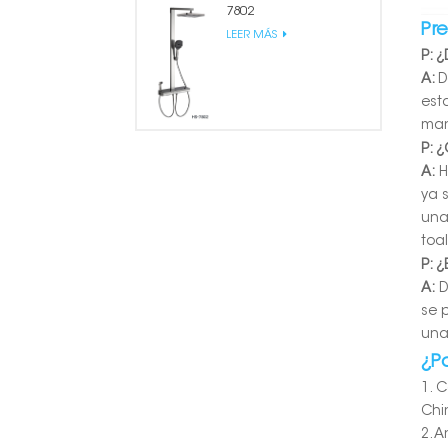
7802
Pr
LEER MÁS
P: 
A:
D
est
man
P: 
A:
H
ya 
una
toa
P: ¿
A:
D
se 
una
¿P
1. 
Chi
2. 