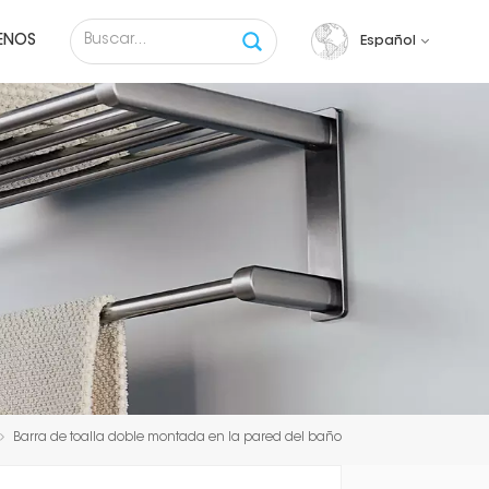
ENOS
Español
English
français
русский
español
Tiếng việt
Barra de toalla doble montada en la pared del baño