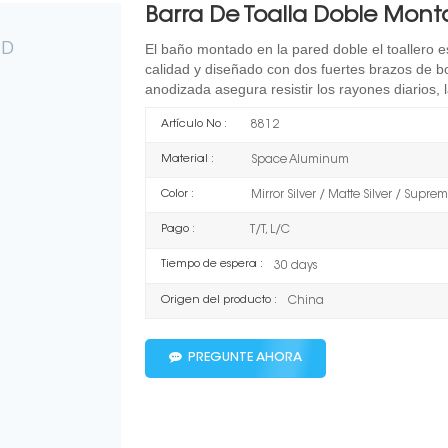
Barra De Toalla Doble Mont
El baño montado en la pared
doble
el toallero 
calidad y diseñado con dos fuertes brazos de bo
anodizada asegura resistir los rayones diarios, l
Artículo No :
8812
Material :
Space Aluminum
Color :
Mirror Silver / Matte Silver / Supr
Pago :
T/T, L/C
Tiempo de espera :
30 days
Origen del producto :
China
PREGUNTE AHORA