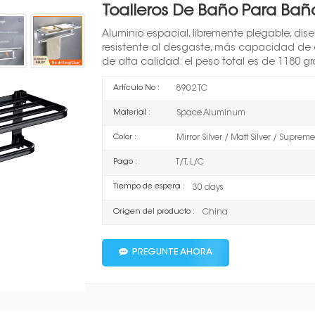
Toalleros De Baño Para Ba
Aluminio espacial, libremente plegable, dise
resistente al desgaste, más capacidad de
de alta calidad: el peso total es de 1180 g
Artículo No :
8902 TC
Material :
Space Aluminum
Color :
Mirror Silver / Matt Silver / Supre
Pago :
T/T, L/C
Tiempo de espera :
30 days
Origen del producto :
China
PREGUNTE AHORA