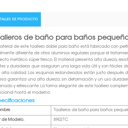
TALLES DE PRODUCTO
alleros de baño para baños pequeñ
material de este toallero doble para baño está fabricado con perfi
almente diferente de otros aluminios regulares porque el tratamie
ecto metálico súper fresco. El material presenta alta dureza, resis
rtes y duraderas que aseguran una larga vida útil y son fáciles de
 alta calidad. Las esquinas redondeadas están justo después d
esa garantiza una alta dureza, sin deformación y un uso durader
enado y refrescante. La forma elegante de este toallero comple
dicional hasta el moderno.
pecificaciones
ombre
Toalleros de baño para baños peque
º de Modelo.
8902TC