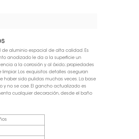
os
l de aluminio espacial de alta calidad. Es
nto anodizado le da a la superficie un
tencia a la corrosión y al óxido; propiedades
 limpiar. Los exquisitos detalles aseguran
e haber sido pulidas muchas veces. La base
o y no se cae. El gancho actualizado es
menta cualquier decoración, desde el baño
ños