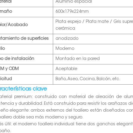
terial
Aluminio espacial
amaño
600x179x224mm
Plata espejo / Plata mate / Gris sup
lor/Acabado
cerámica
atamiento de superficies
anodizado
ilo
Moderno
po de instalación
Montado en la pared
EM y ODM
Aceptable
licitud
Baño, Aseo, Cocina, Balcón, etc.
acterísticas clave
aterial premium: construido con material de aleación de alu
stencia y durabilidad. Está construido para resistir los arañazos di
iseño elegante: ambos extremos del toallero están diseñados co
toallero doble sea más moderno y seguro.
ás útil: el moderno toallero individual tiene dos ganchos elegan
baño.