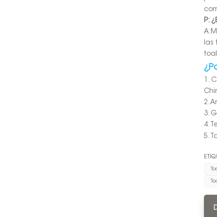
com
P: ¿
A:
M
las 
toal
¿P
1. 
Chi
2. 
3. 
4. 
5. 
ETIQ
To
To