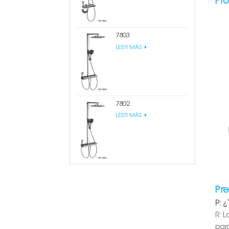
Pr
7803
LEER MÁS
7802
LEER MÁS
Pr
P: 
R: 
par