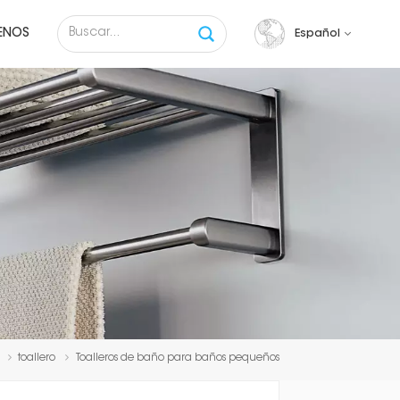
ENOS
Español
English
français
русский
español
Tiếng việt
toallero
Toalleros de baño para baños pequeños