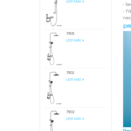
LEER MÁS
- S
- F
nec
pr
7905
LEER MÁS
7903
LEER MÁS
7902
LEER MÁS