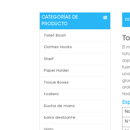
CATEGORÍAS DE
DE
PRODUCTO
Toilet Brush
To
El 
Clothes Hooks
tot
Shelf
asp
fue
Paper Holder
una
gru
Tissue Boxes
ord
tra
toallero
Es
Ducha de mano
N
barra deslizante
N 
Grifo