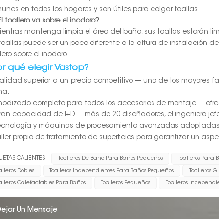
unes en todos los hogares y son útiles para colgar toallas.
El toallero va sobre el inodoro?
ientras mantenga limpia el área del baño, sus toallas estarán lim
toallas puede ser un poco diferente a la altura de instalación del 
lero sobre el inodoro.
or qué elegir Vastop?
Calidad superior a un precio competitivo --- uno de los mayores f
na.
Anodizado completo para todos los accesorios de montaje --- ofr
Gran capacidad de I+D --- más de 20 diseñadores, el ingeniero je
Tecnología y máquinas de procesamiento avanzadas adoptadas
Taller propio de tratamiento de superficies para garantizar un as
UETAS CALIENTES :
Toalleros De Baño Para Baños Pequeños
Toalleros Para
alleros Dobles
Toalleros Independientes Para Baños Pequeños
Toalleros G
alleros Calefactables Para Baños
Toalleros Pequeños
Toalleros Independi
Dejar Un Mensaje