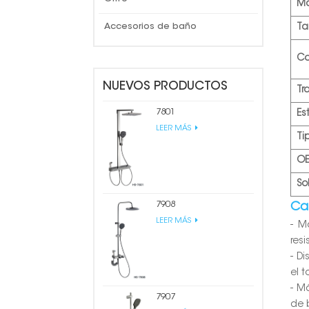
Ma
T
Accesorios de baño
Co
NUEVOS PRODUCTOS
Tr
7801
Est
LEER MÁS
Ti
O
So
7908
Car
LEER MÁS
- M
resi
- D
el 
- M
7907
de 