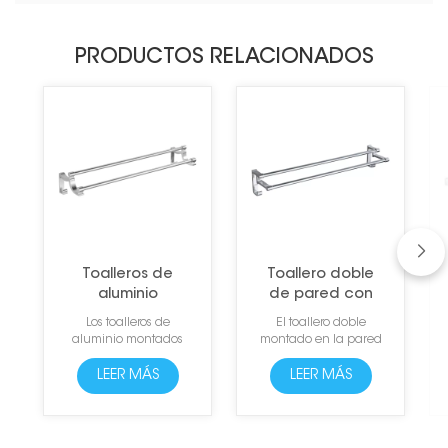
PRODUCTOS RELACIONADOS
Toalleros de
Toallero doble
aluminio
de pared con
montados en la
ganchos
Los toalleros de
El toallero doble
pared
aluminio montados
montado en la pared
contemporáneos
en la pared
está hecho de
contemporáneos son
aluminio espacial de
LEER MÁS
LEER MÁS
elegantes y modernos
alta calidad y está
toalleros diseñados
diseñado con dos
para complementar
fuertes ganchos de
cualquier decoración
borde de arco. El