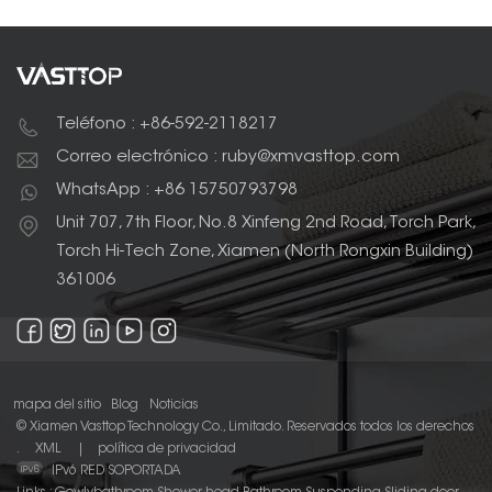
de baño. Fabricados
tratamiento de la
con aluminio de alta
superficie anodizada
calidad, estos rieles
asegura resistir los
son duraderos,
rayones diarios, la
inoxidables y livianos.
corrosión y el
Su diseño montado
deslustre.
Teléfono : +86-592-2118217
en la pared ayuda a
ahorrar espacio y está
Correo electrónico : ruby@xmvasttop.com
diseñado para
sostener dos toallas a
WhatsApp : +86 15750793798
la vez, lo que los
convierte en un
Unit 707, 7th Floor, No.8 Xinfeng 2nd Road, Torch Park,
complemento
Torch Hi-Tech Zone, Xiamen (North Rongxin Building)
práctico y elegante
para cualquier baño
361006
moderno.
mapa del sitio
Blog
Noticias
© Xiamen Vasttop Technology Co., Limitado. Reservados todos los derechos
.
XML
|
política de privacidad
IPv6 RED SOPORTADA