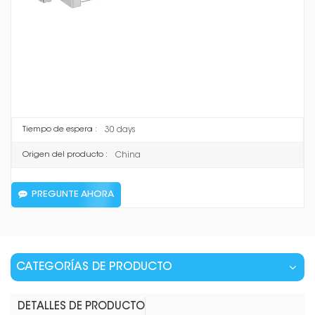
8807
Artículo No :
Space Aluminum
Material :
Mirror Silver / Supreme Grey / Matte Silver / Ceramic
Color :
Black
T/T, L/C
Pago :
30 days
Tiempo de espera :
China
Origen del producto :
PREGUNTE AHORA
CATEGORÍAS DE PRODUCTO
DETALLES DE PRODUCTO