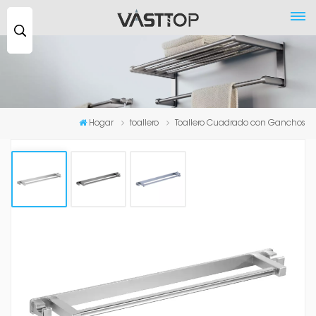
Buscar
...
Hogar
toallero
Toallero Cuadrado con Ganchos
Toallero Cuadrado Con Ganchos
El toallero cuadrado con ganchos está hecho de aluminio
espacial de alta calidad y diseñado con dos fuertes
brazos de borde de arco. El tratamiento de la superficie
anodizada asegura resistir los rayones diarios, la corrosión y
el deslustre.