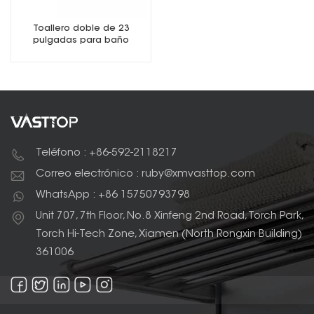
Toallero doble de 23
pulgadas para baño
Teléfono : +86-592-2118217
Correo electrónico : ruby@xmvasttop.com
WhatsApp : +86 15750793798
Unit 707, 7th Floor, No.8 Xinfeng 2nd Road, Torch Park,
Torch Hi-Tech Zone, Xiamen (North Rongxin Building)
361006