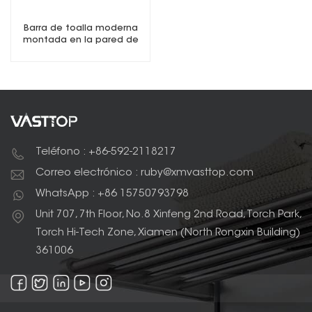
Barra de toalla moderna
montada en la pared de
dos tonos
Teléfono : +86-592-2118217
Correo electrónico : ruby@xmvasttop.com
WhatsApp : +86 15750793798
Unit 707, 7th Floor, No.8 Xinfeng 2nd Road, Torch Park,
Torch Hi-Tech Zone, Xiamen (North Rongxin Building)
361006