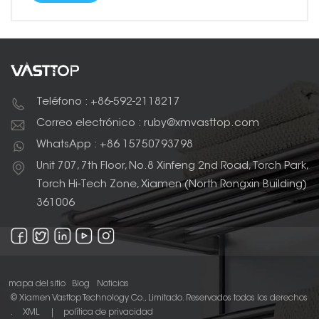
Teléfono : +86-592-2118217
Correo electrónico : ruby@xmvasttop.com
WhatsApp : +86 15750793798
Unit 707, 7th Floor, No.8 Xinfeng 2nd Road, Torch Park,
Torch Hi-Tech Zone, Xiamen (North Rongxin Building)
361006
mapa del sitio
Blog
Noticias
© Xiamen Vasttop Technology Co., Limitado. Reservados todos los derechos
.
XML
|
política de privacidad