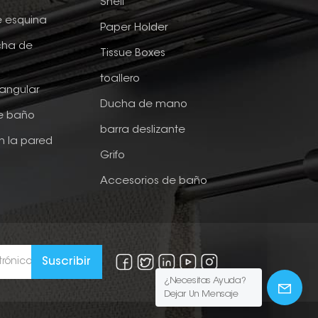
Shelf
e esquina
Paper Holder
cha de
Tissue Boxes
toallero
tangular
Ducha de mano
de baño
barra deslizante
n la pared
Grifo
Accesorios de baño
¿Necesitas Ayuda?
Dejar Un Mensaje