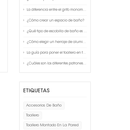
La diferencia entre el grifo monomando y el grifo termostático
¿Cómo crear un espacio de baño?
¿Qué tipo de escobilla de baño es de buena calidad?
¿Cómo elegir un herraje de aluminio espacial de calidad?
La guía para poner el toallero en tu baño
¿Cuáles son los diferentes patrones de rociado disponibles en una ducha de mano?
ETIQUETAS
Accesorios De Baño
Toallero
Toallero Montado En La Pared