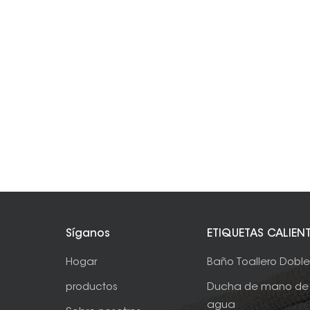
Síganos
ETIQUETAS CALIEN
Hogar
Baño Toallero Dobl
productos
Ducha de mano de 
agua