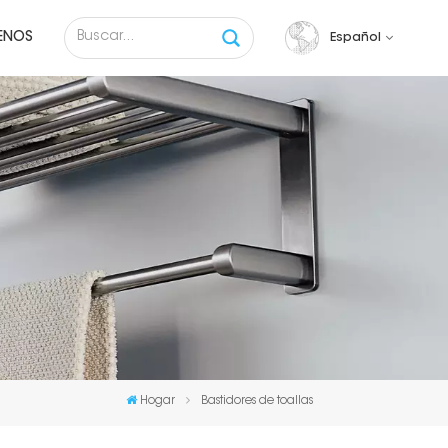
ENOS
Español
English
français
русский
español
Tiếng việt
Hogar
Bastidores de toallas