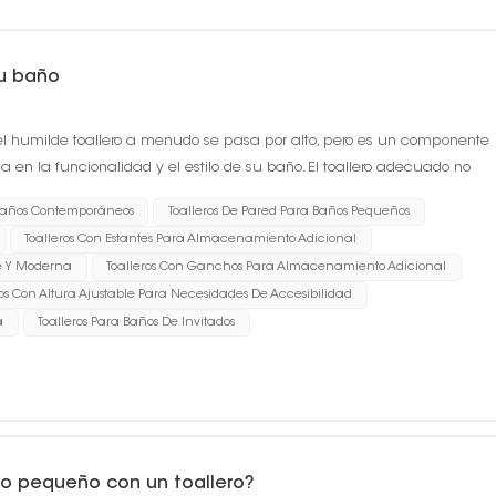
tu baño
el humilde toallero a menudo se pasa por alto, pero es un componente
en la funcionalidad y el estilo de su baño. El toallero adecuado no
adas y al alcance de la mano,...
 Baños Contemporáneos
Toalleros De Pared Para Baños Pequeños
Toalleros Con Estantes Para Almacenamiento Adicional
e Y Moderna
Toalleros Con Ganchos Para Almacenamiento Adicional
ros Con Altura Ajustable Para Necesidades De Accesibilidad
a
Toalleros Para Baños De Invitados
o pequeño con un toallero?