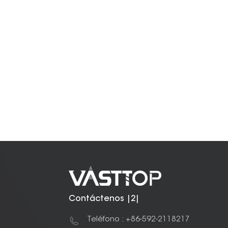
Contáctenos |2|
Teléfono : +86-592-2118217