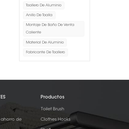
Toallero De Aluminio
Anillo De Toalla
Montaje De Baño De Venta
Caliente
Material De Aluminio
Fabricante De Toallero
TES
Productos
e
Toilet Brush
ahorro de
Clothes Hooks