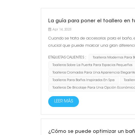
La guía para poner el toallero en 
Apr 14, 2023
Cuando se trata de accesorios para el baño, 
crucial que puede marcar una gran diferencia 
solo puede mantener sus toallas bien organiz
ETIQUETAS CALIENTES :
Toalleros Modernos Para
Toalleros Sobre La Puerta Para Espacios Pequeños
Toalleros Cromados Para Una Apariencia Elegant
Toalleros Para Baños Inspirados En Spa
Toalle
Toalleros De Bricolaje Para Una Opción Económic
LEER MÁS
¿Cómo se puede optimizar un bañ