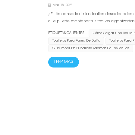
Mar 18, 2023
¿Estás cansado de las toallas desordenadas e
que puede mantener tus toallas organizadas y
de toalleros para diferentes tamaños de baño
ETIQUETAS CALIENTES :
Cómo Colgar Una Toalla E
Toalleros Para Pared De Baño
Toalleros Para 
Qué Poner En El Toallero Además De Las Toallas
LEER MÁS