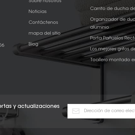
Sobre nosotros
Carrito de ducha d
Noticias
Organizador de du
Contáctenos
aluminio
mapa del sitio
Porta Pañuelos Rec
Blog
06
Los mejores grifos 
Toallero montado e
fertas y actualizaciones