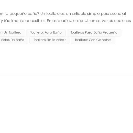
n tu pequeño baño? Un toallero es un artículo simple pero esencial
 fácilmente accesibles. En este artículo, discutiremos varias opciones
 y cómo colgarlos correctament...
n Un Toallero
Toalleros Para Baño
Toalleros Para Baño Pequeño
Puertas De Baño
Toallero Sin Taladrar
Toalleros Con Ganchos