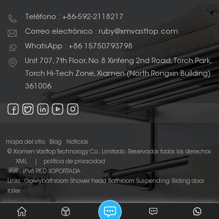
Teléfono : +86-592-2118217
Correo electrónico : ruby@xmvasttop.com
WhatsApp : +86 15750793798
Unit 707, 7th Floor, No.8 Xinfeng 2nd Road, Torch Park,
Torch Hi-Tech Zone, Xiamen (North Rongxin Building)
361006
mapa del sitio
Blog
Noticias
© Xiamen Vasttop Technology Co., Limitado. Reservados todos los derechos
.
XML
|
política de privacidad
IPv6 RED SOPORTADA
Links :
Gowlybathroom
Shower head
Bathroom Suspending Sliding door
roller