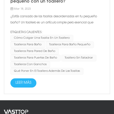
pequeño con un toallero?
Mar 18, 2023
¿Estás cansado de las toallas desordenadas en tu pequeño
baño? Un toallero es un artículo simple pero esencial que
puede mantener tus toallas organizadas y fácilmente
ETIQUETAS CALIENTES :
accesibles. En este artículo, discutiremos varias opciones de
Cómo Colgar Una Toalla En Un Toallero
toalleros para diferentes tamaños de baño y cómo colgarlos
Toalleros Para Baño
Toalleros Para Baño Pequeño
correctament...
Toalleros Para Pared De Baño
Toalleros Para Puertas De Baño
Toallero Sin Taladrar
Toalleros Con Ganchos
Qué Poner En El Toallero Además De Las Toallas
LEER MÁS