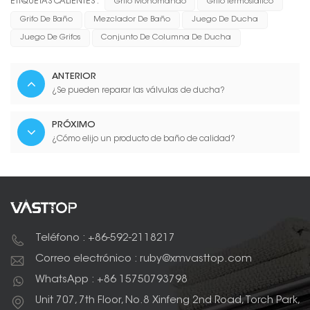
ETIQUETAS CALIENTES :
Grifo Monomando
Grifo Termostático
Grifo De Baño
Mezclador De Baño
Juego De Ducha
Juego De Grifos
Conjunto De Columna De Ducha
ANTERIOR
¿Se pueden reparar las válvulas de ducha?
PRÓXIMO
¿Cómo elijo un producto de baño de calidad?
Teléfono : +86-592-2118217
Correo electrónico : ruby@xmvasttop.com
WhatsApp : +86 15750793798
Unit 707, 7th Floor, No.8 Xinfeng 2nd Road, Torch Park,