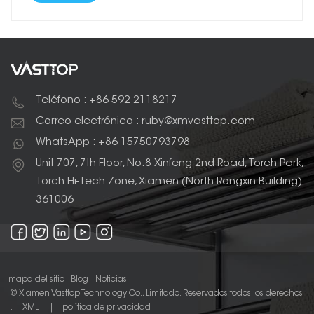
Teléfono : +86-592-2118217
Correo electrónico : ruby@xmvasttop.com
WhatsApp : +86 15750793798
Unit 707, 7th Floor, No.8 Xinfeng 2nd Road, Torch Park,
Torch Hi-Tech Zone, Xiamen (North Rongxin Building)
361006
mapa del sitio
Blog
Noticias
© Xiamen Vasttop Technology Co., Limitado. Reservados todos los derechos
.
XML
|
política de privacidad