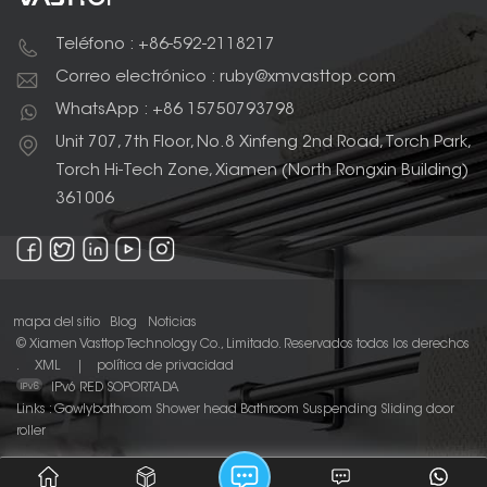
Teléfono : +86-592-2118217
Correo electrónico : ruby@xmvasttop.com
WhatsApp : +86 15750793798
Unit 707, 7th Floor, No.8 Xinfeng 2nd Road, Torch Park,
Torch Hi-Tech Zone, Xiamen (North Rongxin Building)
361006
mapa del sitio
Blog
Noticias
© Xiamen Vasttop Technology Co., Limitado. Reservados todos los derechos
.
XML
|
política de privacidad
IPv6 RED SOPORTADA
Links :
Gowlybathroom
Shower head
Bathroom Suspending Sliding door
roller