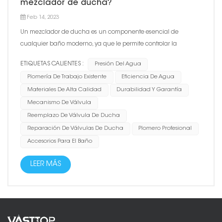
mezclador de ducha?
Feb 14, 2023
Un mezclador de ducha es un componente esencial de
cualquier baño moderno, ya que le permite controlar la
temperatura y el flujo del agua durante la ducha. Al elegir un
ETIQUETAS CALIENTES :
Presión Del Agua
mezclador de ducha, hay varios factores a considerar para
Plomería De Trabajo Existente
Eficiencia De Agua
asegurarse de obtener el mejor producto para sus
Materiales De Alta Calidad
Durabilidad Y Garantía
necesidades. 1. Pre...
Mecanismo De Válvula
Reemplazo De Válvula De Ducha
Reparación De Válvulas De Ducha
Plomero Profesional
Accesorios Para El Baño
LEER MÁS