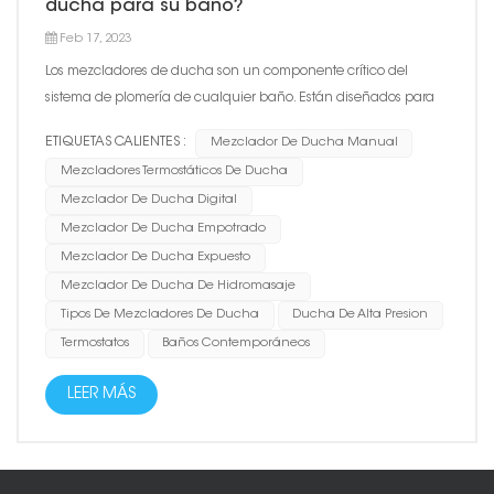
ducha para su baño?
Feb 17, 2023
Los mezcladores de ducha son un componente crítico del
sistema de plomería de cualquier baño. Están diseñados para
regular la temperatura y el caudal de agua de la ducha. Hay
ETIQUETAS CALIENTES :
Mezclador De Ducha Manual
varios tipos de mezcladores de ducha disponibles en el
Mezcladores Termostáticos De Ducha
mercado hoy en día, cada uno con sus características y
Mezclador De Ducha Digital
beneficios únic...
Mezclador De Ducha Empotrado
Mezclador De Ducha Expuesto
Mezclador De Ducha De Hidromasaje
Tipos De Mezcladores De Ducha
Ducha De Alta Presion
Termostatos
Baños Contemporáneos
LEER MÁS