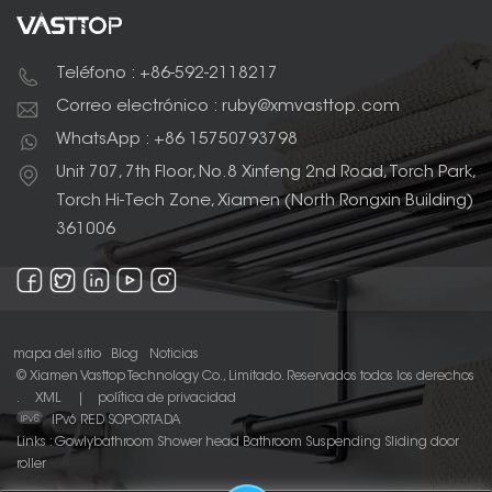
Teléfono : +86-592-2118217
Correo electrónico : ruby@xmvasttop.com
WhatsApp : +86 15750793798
Unit 707, 7th Floor, No.8 Xinfeng 2nd Road, Torch Park,
Torch Hi-Tech Zone, Xiamen (North Rongxin Building)
361006
mapa del sitio
Blog
Noticias
© Xiamen Vasttop Technology Co., Limitado. Reservados todos los derechos
.
XML
|
política de privacidad
IPv6 RED SOPORTADA
Links :
Gowlybathroom
Shower head
Bathroom Suspending Sliding door
roller