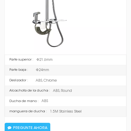
proporciona una temperatura del agua constante y cómoda para
disfrutar de una agradable experiencia de ducha.
F9082BS
Artículo No :
Matte Black
Finalizar :
Brass
grifo :
Stainless Steel
Tubo :
Φ21.6mm
Parte superior :
Φ24mm
Parte baja :
ABS, Chrome
Deslizador :
ABS, Round
Alcachofa de la ducha :
ABS
Ducha de mano :
1.5M Stainless Steel
manguera de ducha :
PREGUNTE AHORA