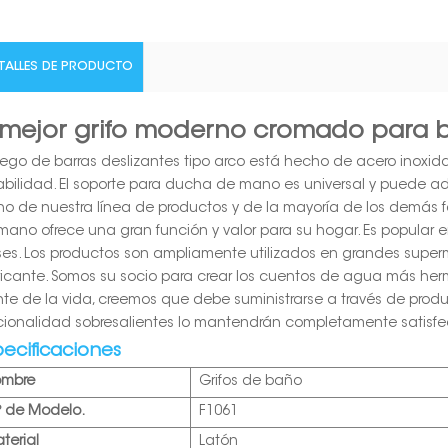
TALLES DE PRODUCTO
 mejor grifo moderno cromado para 
juego de barras deslizantes tipo arco está hecho de acero inoxi
abilidad. El soporte para ducha de mano es universal y puede
o de nuestra línea de productos y de la mayoría de los demás f
mano ofrece una gran función y valor para su hogar. Es popular en
ses. Los productos son ampliamente utilizados en grandes super
ricante. Somos su socio para crear los cuentos de agua más her
nte de la vida, creemos que debe suministrarse a través de prod
cionalidad sobresalientes lo mantendrán completamente satisf
pecificaciones
ombre
Grifos de baño
º de Modelo.
F1061
terial
Latón