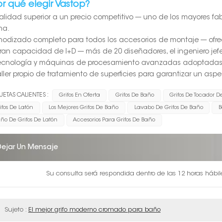
or qué elegir Vastop?
Calidad superior a un precio competitivo --- uno de los mayores fa
na.
Anodizado completo para todos los accesorios de montaje --- ofr
Gran capacidad de I+D --- más de 20 diseñadores, el ingeniero je
Tecnología y máquinas de procesamiento avanzadas adoptadas
Taller propio de tratamiento de superficies para garantizar un as
UETAS CALIENTES :
Grifos En Oferta
Grifos De Baño
Grifos De Tocador 
ifos De Latón
Los Mejores Grifos De Baño
Lavabo De Grifos De Baño
B
ño De Grifos De Latón
Accesorios Para Grifos De Baño
Dejar Un Mensaje
Su consulta será respondida dentro de las 12 horas hábi
Sujeto :
El mejor grifo moderno cromado para baño