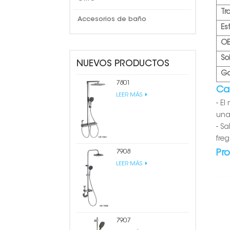
Tr
Accesorios de baño
Est
O
So
NUEVOS PRODUCTOS
Ga
7801
Car
LEER MÁS
- E
una
- S
fre
7908
Pr
LEER MÁS
7907