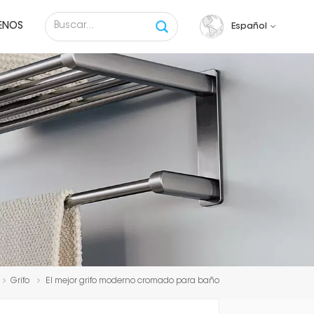
ENOS
Español
English
français
русский
español
Tiếng việt
Grifo
El mejor grifo moderno cromado para baño