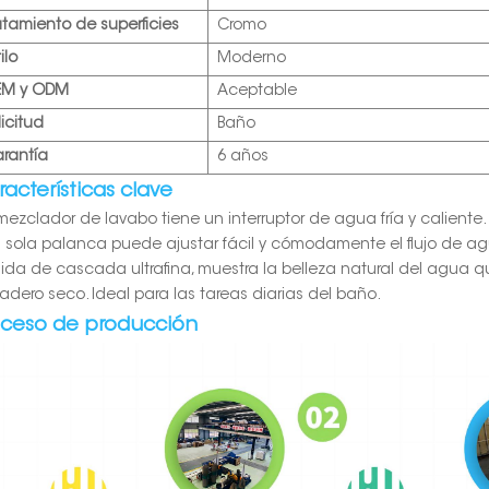
atamiento de superficies
Cromo
ilo
Moderno
EM y ODM
Aceptable
licitud
Baño
rantía
6 años
acterísticas clave
l mezclador de lavabo tiene un interruptor de agua fría y caliente.
 sola palanca puede ajustar fácil y cómodamente el flujo de ag
alida de cascada ultrafina, muestra la belleza natural del agua q
gadero seco. Ideal para las tareas diarias del baño.
oceso de producción