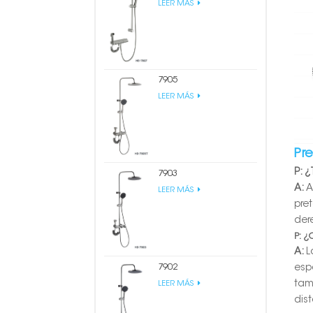
LEER MÁS
7905
LEER MÁS
Pr
P: 
7903
A:
A
LEER MÁS
pret
der
P: ¿
A:
L
7902
esp
tam
LEER MÁS
dist