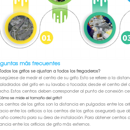
eguntas más frecuentes
¿Todos los grifos se ajustan a todos los fregaderos?
segúrese de medir el centro de su grifo. Esto se refiere a la distanc
aladrados del grifo en su lavabo o tocador, desde el centro del ori
echo. Estos centros deben corresponder al punto de conexión centr
Cómo se mide el tamaño del grifo?
os centros de los grifos son la distancia en pulgadas entre los orif
acio entre los orificios o los centros de los grifos asegurará que 
año correcto para su área de instalación. Para obtener centros d
ancia entre los orificios de grifo más externos.