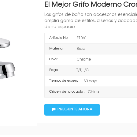
El Mejor Grifo Moderno Cr
Los grifos de baño son accesorios esencia
amplia gama de estilos, diseños y acabad
de su espacio.
Artículo No :
F1061
Material :
Brass
Color :
Chrome
Pago :
T/T, L/C
Tiempo de espera :
30 days
Origen del producto :
China
PREGUNTE AHORA