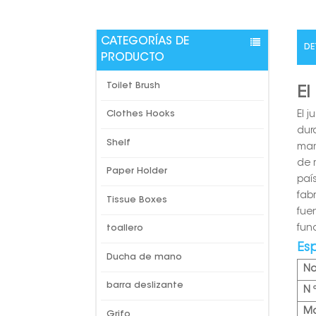
CATEGORÍAS DE
DE
PRODUCTO
Toilet Brush
El
El 
Clothes Hooks
dur
Shelf
man
de 
Paper Holder
paí
fab
Tissue Boxes
fue
fun
toallero
Es
Ducha de mano
N
barra deslizante
N 
Ma
Grifo