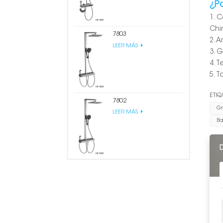
¿P
1. 
Chi
7803
2. 
LEER MÁS
3. 
4. 
5. 
ETIQ
7802
Gr
LEER MÁS
Ba