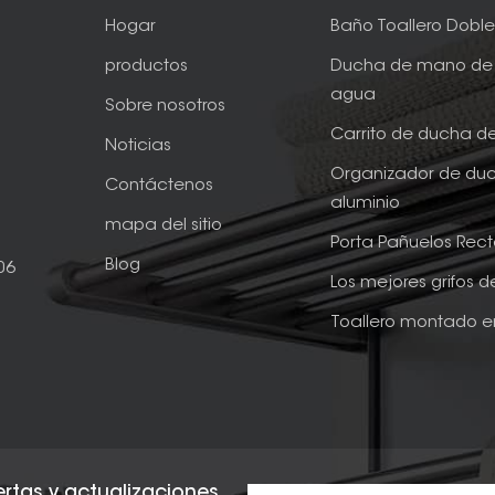
Hogar
Baño Toallero Dobl
productos
Ducha de mano de 
agua
Sobre nosotros
Carrito de ducha d
Noticias
Organizador de du
Contáctenos
aluminio
mapa del sitio
Porta Pañuelos Rec
Blog
06
Los mejores grifos 
Toallero montado e
fertas y actualizaciones