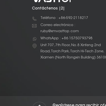
Contáctenos |2|
Teléfono : +86-592-2118217
Correo electrónico :
ruby@xmvasttop.com
WhatsApp : +86 15750793798
Unit 707, 7th Floor, No.8 Xinfeng 2nd
Road, Torch Park, Torch Hi-Tech Zone,
Xiamen (North Rongxin Building) 3610
¡Regístrese para recibir o