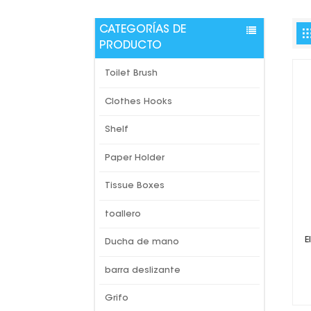
CATEGORÍAS DE
PRODUCTO
Toilet Brush
Clothes Hooks
Shelf
Paper Holder
Tissue Boxes
toallero
E
Ducha de mano
barra deslizante
Grifo