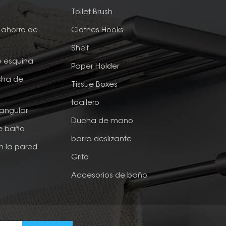
e
Toilet Brush
ahorro de
Clothes Hooks
Shelf
e esquina
Paper Holder
cha de
Tissue Boxes
toallero
tangular
Ducha de mano
de baño
barra deslizante
n la pared
Grifo
Accesorios de baño