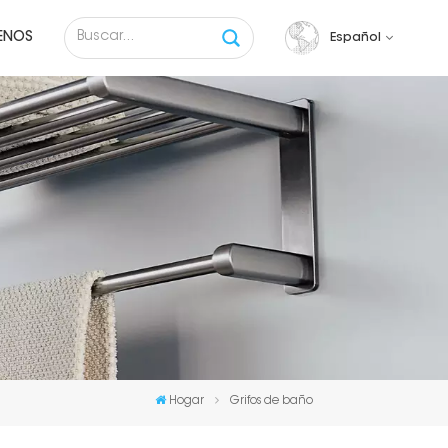
ENOS
Español
English
français
русский
español
Tiếng việt
Hogar
Grifos de baño