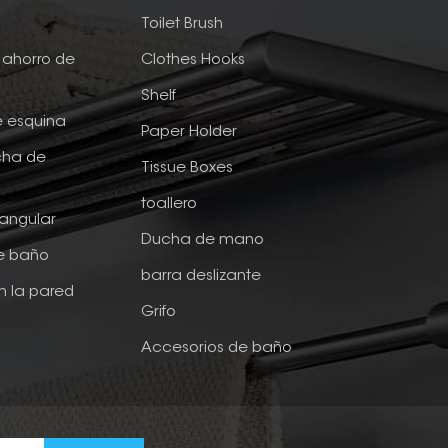
e
Toilet Brush
ahorro de
Clothes Hooks
Shelf
e esquina
Paper Holder
cha de
Tissue Boxes
toallero
tangular
Ducha de mano
de baño
barra deslizante
n la pared
Grifo
Accesorios de baño