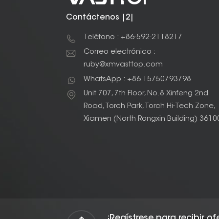
Contáctenos |2|
Teléfono : +86-592-2118217
Correo electrónico :
ruby@xmvasttop.com
WhatsApp : +86 15750793798
Unit 707, 7th Floor, No.8 Xinfeng 2nd
Road, Torch Park, Torch Hi-Tech Zone,
Xiamen (North Rongxin Building) 3610
¡Regístrese para recibir o