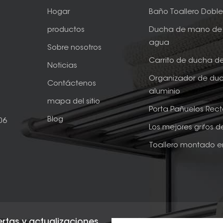
Hogar
Baño Toallero Dobl
productos
Ducha de mano de 
agua
Sobre nosotros
Carrito de ducha d
Noticias
Organizador de du
Contáctenos
aluminio
mapa del sitio
Porta Pañuelos Rec
Blog
06
Los mejores grifos 
Toallero montado e
fertas y actualizaciones