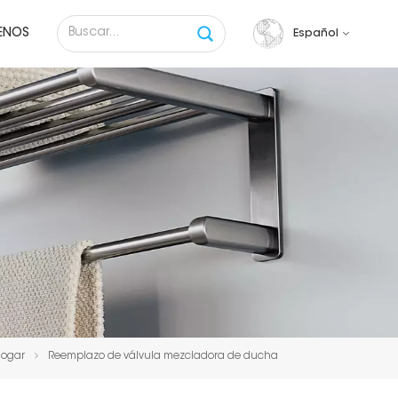
ENOS
Español
English
français
русский
español
Tiếng việt
Hogar
Reemplazo de válvula mezcladora de ducha