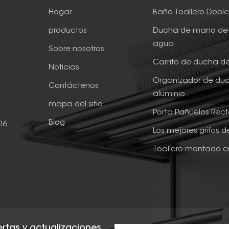
Hogar
Baño Toallero Dobl
productos
Ducha de mano de 
agua
Sobre nosotros
Carrito de ducha d
Noticias
Organizador de du
Contáctenos
aluminio
mapa del sitio
Porta Pañuelos Rec
Blog
06
Los mejores grifos 
Toallero montado e
fertas y actualizaciones