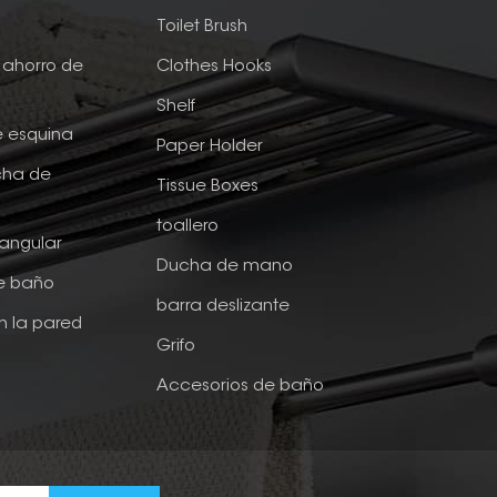
e
Toilet Brush
ahorro de
Clothes Hooks
Shelf
e esquina
Paper Holder
cha de
Tissue Boxes
toallero
tangular
Ducha de mano
de baño
barra deslizante
n la pared
Grifo
Accesorios de baño