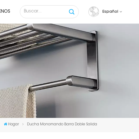
ENOS
Español
English
français
русский
español
Tiếng việt
Hogar
Ducha Monomando Barra Doble Salida