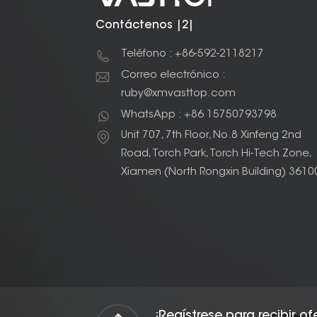
Contáctenos |2|
Teléfono : +86-592-2118217
Correo electrónico :
ruby@xmvasttop.com
WhatsApp : +86 15750793798
Unit 707, 7th Floor, No.8 Xinfeng 2nd
Road, Torch Park, Torch Hi-Tech Zone,
Xiamen (North Rongxin Building) 3610
¡Regístrese para recibir o