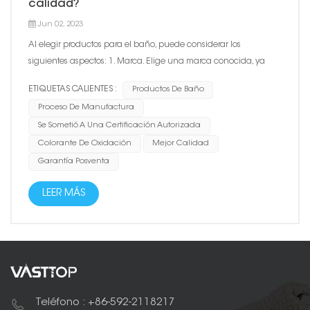
calidad?
Jun 02, 2023
Al elegir productos para el baño, puede considerar los
siguientes aspectos: 1. Marca. Elige una marca conocida, ya
que los productos de marcas conocidas suelen tener mejor
ETIQUETAS CALIENTES :
Productos De Baño
calidad, servicio y garantía postventa. 2. Proceso de fabricación.
Proceso De Manufactura
El proceso de fabricación de productos de baño de c...
Se Sometió A Una Certificación Autorizada
Colorante De Oxidación
Mejor Calidad
Garantía Posventa
LEER MÁS
Teléfono : +86-592-2118217