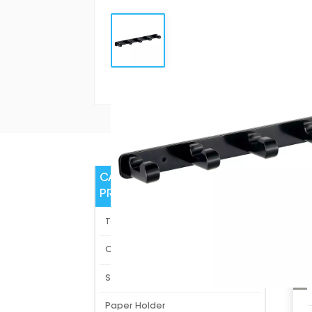
CATEGORÍAS DE
DE
PRODUCTO
GG5
Toilet Brush
Clothes Hooks
Shelf
Paper Holder