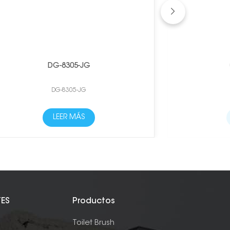
DG-8305-JG
DG-8305-JG
LEER MÁS
TES
Productos
e
Toilet Brush