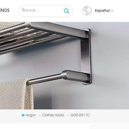
ENOS
Español
English
français
русский
español
Tiếng việt
Hogar
Clothes Hooks
GG5-001-TC