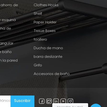
ahorro de
Clothes Hooks
Shelf
e esquina
Paper Holder
cha de
Tissue Boxes
toallero
tangular
Ducha de mano
de baño
barra deslizante
n la pared
Grifo
Accesorios de baño