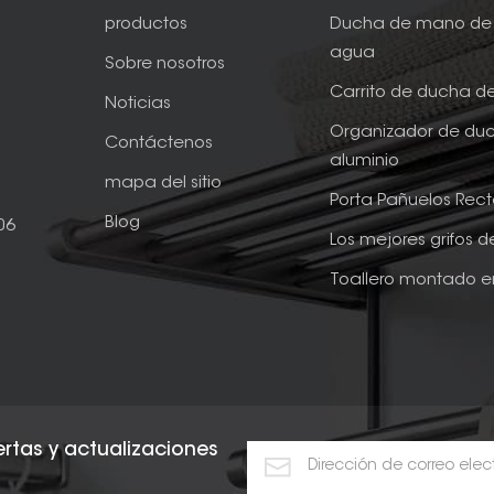
productos
Ducha de mano de 
agua
Sobre nosotros
Carrito de ducha d
Noticias
Organizador de du
Contáctenos
aluminio
mapa del sitio
Porta Pañuelos Rec
Blog
06
Los mejores grifos 
Toallero montado e
fertas y actualizaciones