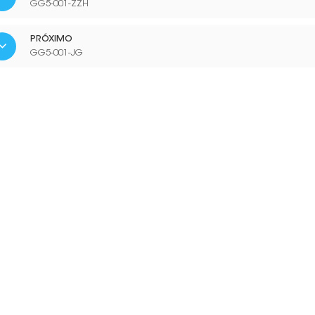
GG5-001-ZZH
PRÓXIMO
GG5-001-JG