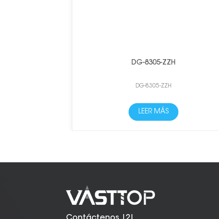
DG-8305-ZZH
DG-8305-ZZH
LEER MÁS
Contáctenos |2|