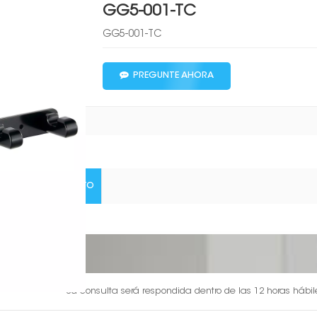
GG5-001-TC
GG5-001-TC
PREGUNTE AHORA
TALLES DE PRODUCTO
-001-TC
Dejar Un Mensaje
Su consulta será respondida dentro de las 12 horas hábi