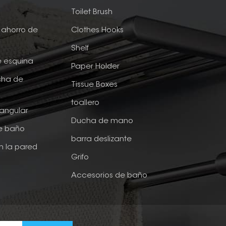
e
Toilet Brush
ahorro de
Clothes Hooks
Shelf
e esquina
Paper Holder
cha de
Tissue Boxes
toallero
tangular
Ducha de mano
de baño
barra deslizante
n la pared
Grifo
Accesorios de baño