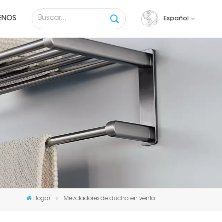
ENOS
Español
English
français
русский
español
Tiếng việt
Hogar
Mezcladores de ducha en venta