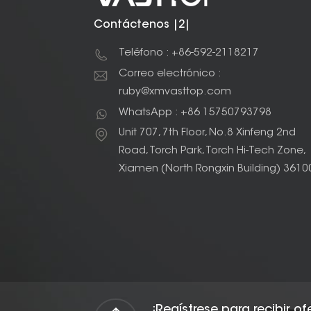
Contáctenos |2|
Teléfono : +86-592-2118217
Correo electrónico :
ruby@xmvasttop.com
WhatsApp : +86 15750793798
Unit 707, 7th Floor, No.8 Xinfeng 2nd
Road, Torch Park, Torch Hi-Tech Zone,
Xiamen (North Rongxin Building) 3610
¡Regístrese para recibir o