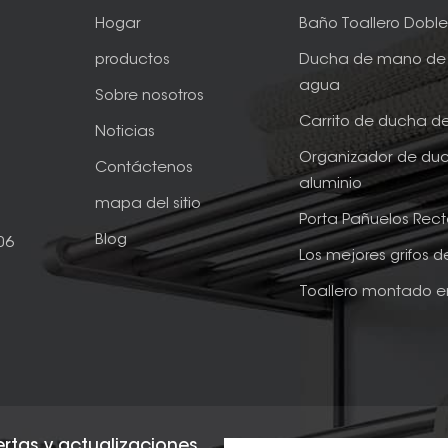
Hogar
Baño Toallero Dobl
productos
Ducha de mano de 
agua
Sobre nosotros
Carrito de ducha d
Noticias
Organizador de du
Contáctenos
aluminio
mapa del sitio
Porta Pañuelos Rec
Blog
06
Los mejores grifos 
Toallero montado e
fertas y actualizaciones