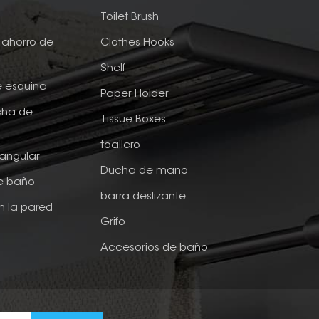
e
Toilet Brush
ahorro de
Clothes Hooks
Shelf
e esquina
Paper Holder
cha de
Tissue Boxes
toallero
tangular
Ducha de mano
de baño
barra deslizante
n la pared
Grifo
Accesorios de baño