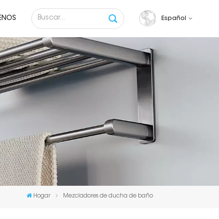
ENOS
Español
English
français
русский
español
Tiếng việt
Hogar
Mezcladores de ducha de baño