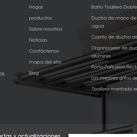
Hogar
Baño Toallero Dobl
productos
Ducha de mano de 
agua
Sobre nosotros
Carrito de ducha d
Noticias
Organizador de du
Contáctenos
aluminio
mapa del sitio
Porta Pañuelos Rec
Blog
06
Los mejores grifos 
Toallero montado e
fertas y actualizaciones