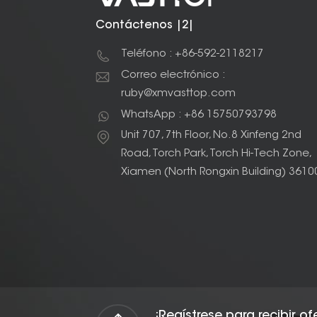
Contáctenos |2|
Teléfono : +86-592-2118217
Correo electrónico :
ruby@xmvasttop.com
WhatsApp : +86 15750793798
Unit 707, 7th Floor, No.8 Xinfeng 2nd
Road, Torch Park, Torch Hi-Tech Zone,
Xiamen (North Rongxin Building) 3610
¡Regístrese para recibir o