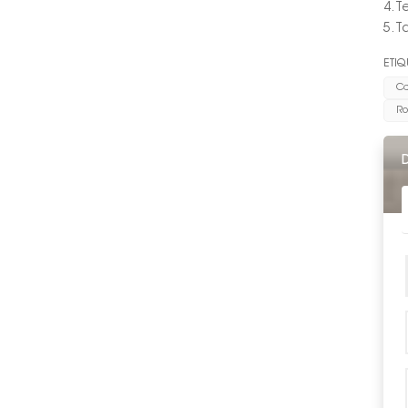
4. 
5. 
ETIQ
Ca
Ro