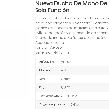
Nueva Ducha De Mano De P
Sola Función
Este cabezal de ducha cuadrado manual de
de ducha relajante y placentera. El cabe
presión está hecho de material ambiental A
evita la oxidación y con boquilla de silicona
Ducha de mano de plástico de 1 función
Acabado: cromo
Función: Aerosol
Dimensión: Φ112mm
Artículo No :
VT1002
Material :
ABS
Color :
Chrome
Pago :
T/T,L/C
Tiempo de espera :
30 Days
Origen del producto :
CHINA