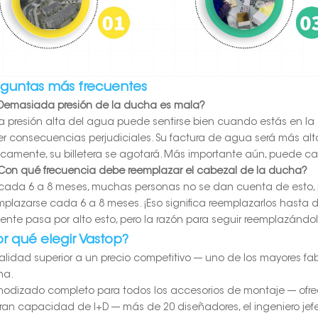
eguntas más frecuentes
¿Demasiada presión de la ducha es mala?
a presión alta del agua puede sentirse bien cuando estás en la
er consecuencias perjudiciales. Su factura de agua será más alt
nicamente, su billetera se agotará. Más importante aún, puede c
¿Con qué frecuencia debe reemplazar el cabezal de la ducha?
cada 6 a 8 meses, muchas personas no se dan cuenta de esto,
mplazarse cada 6 a 8 meses. ¡Eso significa reemplazarlos hasta d
gente pasa por alto esto, pero la razón para seguir reemplazánd
or qué elegir Vastop?
Calidad superior a un precio competitivo --- uno de los mayores fa
na.
Anodizado completo para todos los accesorios de montaje --- ofr
Gran capacidad de I+D --- más de 20 diseñadores, el ingeniero je