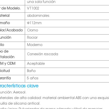
una sola función
º de Modelo.
VT1002
terial
abdominales
amaño
Φ112mm
lor/Acabado
Cromo
función
Rociar
ilo
Moderno
po de
Conexión roscada
stalación
EM y ODM
Aceptable
licitud
Baño
rantía
5 años
acterísticas clave
Función: Aerosol.
ateriales de alta calidad: material ambiental ABS con una exquisi
uilla de silicona antical.