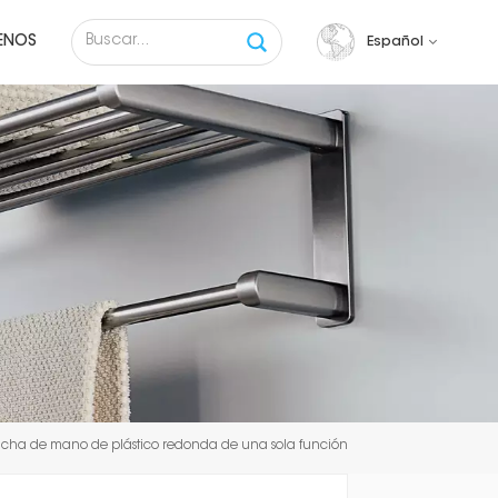
ENOS
Español
English
français
русский
español
Tiếng việt
cha de mano de plástico redonda de una sola función