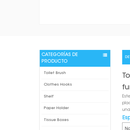
CATEGORÍAS DE
DE
PRODUCTO
Toilet Brush
T
Clothes Hooks
fu
Est
Shelf
pla
Paper Holder
una
Es
Tissue Boxes
N