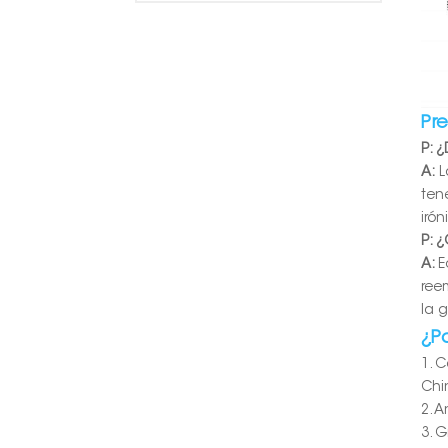
Pr
P: 
A:
L
ten
iró
P: 
A:
E
ree
la 
¿P
1. 
Chi
2. 
3. 