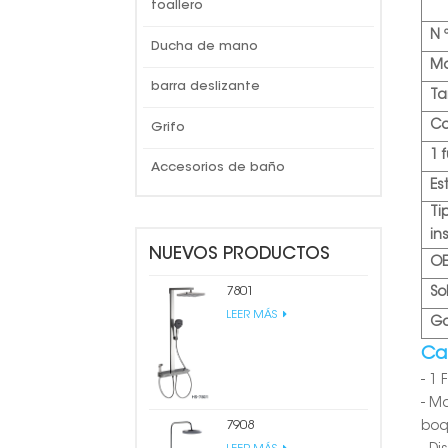
toallero
N 
Ducha de mano
Ma
barra deslizante
T
Co
Grifo
1 
Accesorios de baño
Est
Ti
in
NUEVOS PRODUCTOS
O
7801
So
LEER MÁS
Ga
Car
- 1 
- M
7908
boq