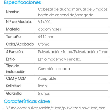
Especificaciones
Cabezal de ducha manual de 3 modos c
Nombre
botón de encendido/apagado
N º de Modelo.
VT4002
Material
abdominales
Tamaño
Φ112mm
Color/Acabado
Cromo
4 Función
Pulverización/Turbo/Pulverización+Turbo/
Estilo
Estilo moderno y sencillo.
Tipo de
Conexión roscada
instalación
OEM y ODM
Aceptable
Solicitud
Baño
Garantía
5 años
Características clave
- 3 funciones: pulverización/turbo/pulverización+turbo, con