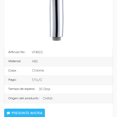
configuración garantiza la mejor experiencia de ducha. El
cabezal de ducha de mano multifunción con aumento de
presión está hecho de material ambiental ABS con una
exquisita superficie cromada, evita la oxidación y con
boquilla de silicona antical.
Ducha de mano de plástico de cuatro funciones
Acabado: cromo
Función: Aerosol/Turbo/Aerosol+Turbo/Pausa
Dimensión: Φ112mm
VT4002
Artículo No :
ABS
Material :
Chrome
Color :
T/T,L/C
Pago :
30 Days
Tiempo de espera :
CHINA
Origen del producto :
PREGUNTE AHORA