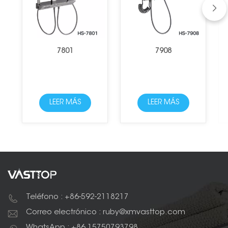
7801
7908
LEER MÁS
LEER MÁS
Teléfono : +86-592-2118217
Correo electrónico : ruby@xmvasttop.com
WhatsApp : +86 15750793798