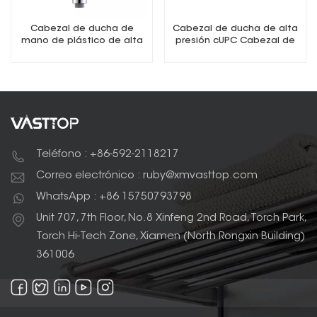
Cabezal de ducha de
Cabezal de ducha de alta
mano de plástico de alta
presión cUPC Cabezal de
presión de una sola función
ducha fijo de 3 pulgadas
Teléfono : +86-592-2118217
Correo electrónico : ruby@xmvasttop.com
WhatsApp : +86 15750793798
Unit 707, 7th Floor, No.8 Xinfeng 2nd Road, Torch Park,
Torch Hi-Tech Zone, Xiamen (North Rongxin Building)
361006