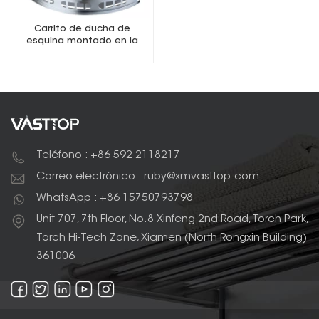
Carrito de ducha de
esquina montado en la
pared
Teléfono : +86-592-2118217
Correo electrónico : ruby@xmvasttop.com
WhatsApp : +86 15750793798
Unit 707, 7th Floor, No.8 Xinfeng 2nd Road, Torch Park,
Torch Hi-Tech Zone, Xiamen (North Rongxin Building)
361006