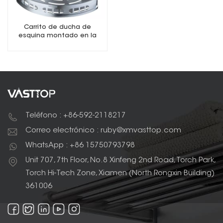
Carrito de ducha de
esquina montado en la
pared
Teléfono : +86-592-2118217
Correo electrónico : ruby@xmvasttop.com
WhatsApp : +86 15750793798
Unit 707, 7th Floor, No.8 Xinfeng 2nd Road, Torch Park,
Torch Hi-Tech Zone, Xiamen (North Rongxin Building)
361006