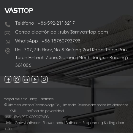
Teléfono : +86-592-2118217
Correo electrónico : ruby@xmvasttop.com
WhatsApp : +86 15750793798
Unit 707, 7th Floor, No.8 Xinfeng 2nd Road, Torch Park,
Torch Hi-Tech Zone, Xiamen (North Rongxin Building)
361006
mapa del sitio
Blog
Noticias
© Xiamen Vasttop Technology Co., Limitado. Reservados todos los derechos
.
XML
|
política de privacidad
IPv6 RED SOPORTADA
Links :
Gowlybathroom
Shower head
Bathroom Suspending Sliding door
roller