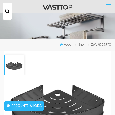
Buscar
...
Hogar
Shelf
ZWJ-8705J-TC
ZWJ-8705J-TC
The ceramic balck shelf can hold up to 4kg，DIM：290*220*55mm
PREGUNTE AHORA