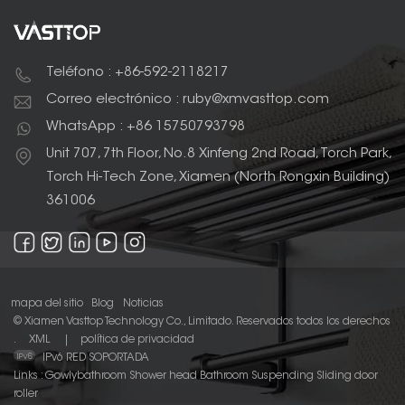
Teléfono : +86-592-2118217
Correo electrónico : ruby@xmvasttop.com
WhatsApp : +86 15750793798
Unit 707, 7th Floor, No.8 Xinfeng 2nd Road, Torch Park,
Torch Hi-Tech Zone, Xiamen (North Rongxin Building)
361006
mapa del sitio
Blog
Noticias
© Xiamen Vasttop Technology Co., Limitado. Reservados todos los derechos
.
XML
|
política de privacidad
IPv6 RED SOPORTADA
Links :
Gowlybathroom
Shower head
Bathroom Suspending Sliding door
roller