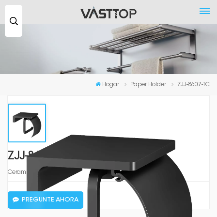
Buscar
...
Hogar
Paper Holder
ZJJ-8607-TC
ZJJ-8607-TC
Ceramic Black
PREGUNTE AHORA