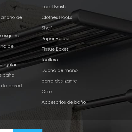
e
Toilet Brush
ahorro de
Clothes Hooks
Shelf
e esquina
Paper Holder
cha de
Tissue Boxes
toallero
tangular
Ducha de mano
de baño
barra deslizante
n la pared
Grifo
Accesorios de baño