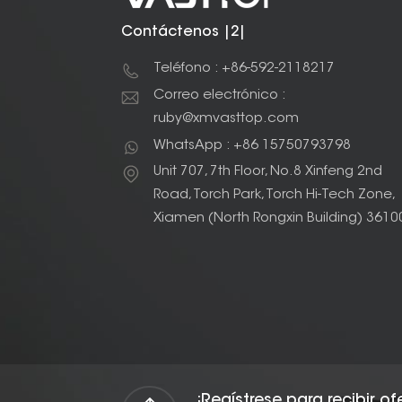
Contáctenos |2|
Teléfono : +86-592-2118217
Correo electrónico :
ruby@xmvasttop.com
WhatsApp : +86 15750793798
Unit 707, 7th Floor, No.8 Xinfeng 2nd
Road, Torch Park, Torch Hi-Tech Zone,
Xiamen (North Rongxin Building) 3610
¡Regístrese para recibir o