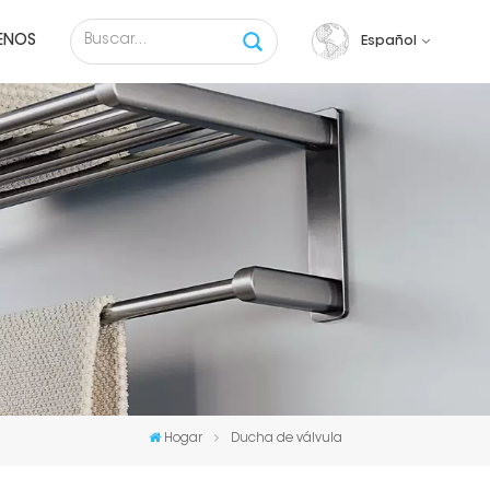
ENOS
Español
English
français
русский
español
Tiếng việt
Hogar
Ducha de válvula