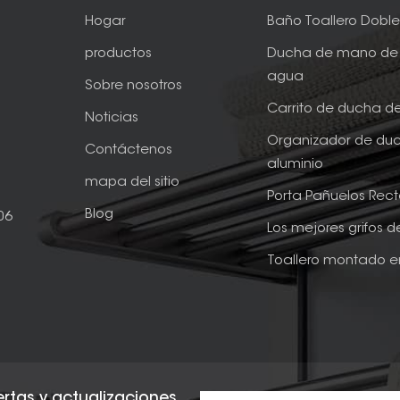
Hogar
Baño Toallero Dobl
productos
Ducha de mano de 
agua
Sobre nosotros
Carrito de ducha d
Noticias
Organizador de du
Contáctenos
aluminio
mapa del sitio
Porta Pañuelos Rec
Blog
06
Los mejores grifos 
Toallero montado e
fertas y actualizaciones