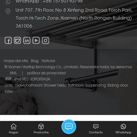
WhatsApp : +86 15750793798
Unit 707, 7th Floor, No.8 Xinfeng 2nd Road, Torch Park,
Torch Hi-Tech Zone, Xiamen (North Rongxin Building)
361006
mapa del sitio
Blog
Noticias
© Xiamen Vasttop Technology Co., Limitado. Reservados todos los derechos
.
XML
|
política de privacidad
IPv6 RED SOPORTADA
Links :
Gowlybathroom
Shower head
Bathroom Suspending Sliding door
roller
Hogar
Productos
Contacto
WhatsApp