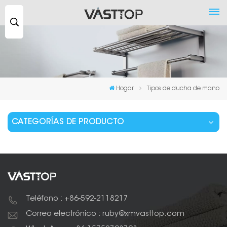
Buscar
...
Hogar
Tipos de ducha de mano
CATEGORÍAS DE PRODUCTO
Teléfono : +86-592-2118217
Correo electrónico : ruby@xmvasttop.com