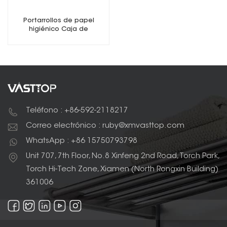
Portarrollos de papel
higiénico Caja de
almacenamiento de papel
higiénico a prueba de agua
Teléfono : +86-592-2118217
Correo electrónico : ruby@xmvasttop.com
WhatsApp : +86 15750793798
Unit 707, 7th Floor, No.8 Xinfeng 2nd Road, Torch Park,
Torch Hi-Tech Zone, Xiamen (North Rongxin Building)
361006