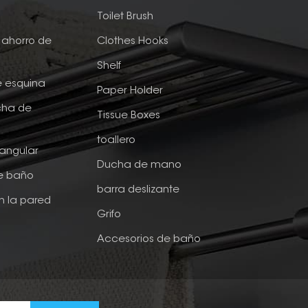
e
Toilet Brush
ahorro de
Clothes Hooks
Shelf
e esquina
Paper Holder
cha de
Tissue Boxes
toallero
tangular
Ducha de mano
de baño
barra deslizante
n la pared
Grifo
Accesorios de baño