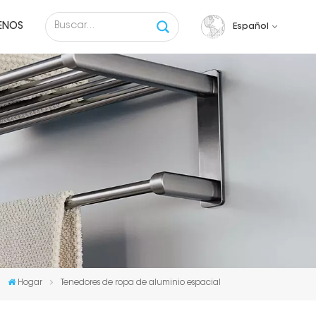
ENOS
Español
English
français
русский
español
Tiếng việt
Hogar
Tenedores de ropa de aluminio espacial