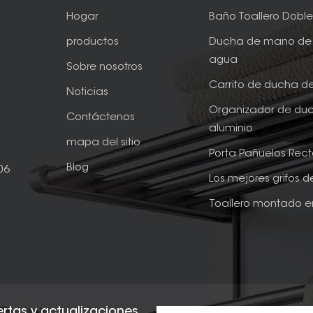
Hogar
Baño Toallero Dobl
productos
Ducha de mano de 
agua
Sobre nosotros
Carrito de ducha d
Noticias
Organizador de du
Contáctenos
aluminio
mapa del sitio
Porta Pañuelos Rec
Blog
06
Los mejores grifos 
Toallero montado e
fertas y actualizaciones