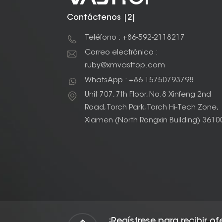
Contáctenos |2|
Teléfono : +86-592-2118217
Correo electrónico :
ruby@xmvasttop.com
WhatsApp : +86 15750793798
Unit 707, 7th Floor, No.8 Xinfeng 2nd
Road, Torch Park, Torch Hi-Tech Zone,
Xiamen (North Rongxin Building) 3610
¡Regístrese para recibir o