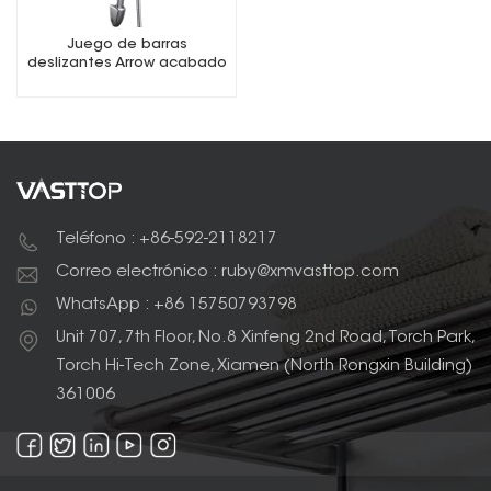
Juego de barras
deslizantes Arrow acabado
cromado
Teléfono : +86-592-2118217
Correo electrónico : ruby@xmvasttop.com
WhatsApp : +86 15750793798
Unit 707, 7th Floor, No.8 Xinfeng 2nd Road, Torch Park,
Torch Hi-Tech Zone, Xiamen (North Rongxin Building)
361006