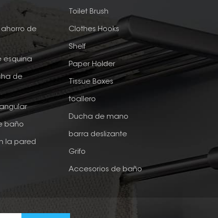
e
Toilet Brush
ahorro de
Clothes Hooks
Shelf
e esquina
Paper Holder
cha de
Tissue Boxes
toallero
tangular
Ducha de mano
de baño
barra deslizante
n la pared
Grifo
Accesorios de baño