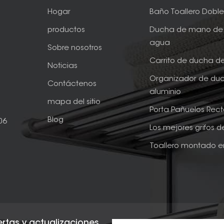
Hogar
Baño Toallero Dobl
productos
Ducha de mano de 
agua
Sobre nosotros
Carrito de ducha d
Noticias
Organizador de du
Contáctenos
aluminio
mapa del sitio
Porta Pañuelos Rec
Blog
06
Los mejores grifos 
Toallero montado e
fertas y actualizaciones