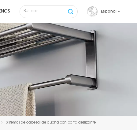
ENOS
Español
English
français
русский
español
Tiếng việt
Sistemas de cabezal de ducha con barra deslizante