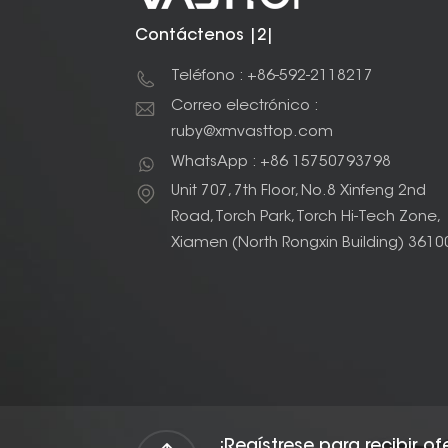
Contáctenos |2|
Teléfono : +86-592-2118217
Correo electrónico :
ruby@xmvasttop.com
WhatsApp : +86 15750793798
Unit 707, 7th Floor, No.8 Xinfeng 2nd
Road, Torch Park, Torch Hi-Tech Zone,
Xiamen (North Rongxin Building) 3610
¡Regístrese para recibir o