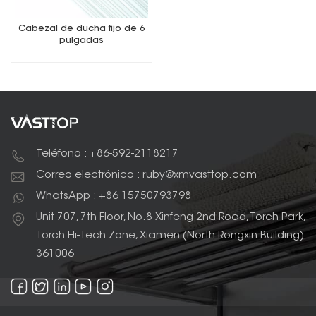
Cabezal de ducha fijo de 6
pulgadas
Teléfono : +86-592-2118217
Correo electrónico : ruby@xmvasttop.com
WhatsApp : +86 15750793798
Unit 707, 7th Floor, No.8 Xinfeng 2nd Road, Torch Park,
Torch Hi-Tech Zone, Xiamen (North Rongxin Building)
361006