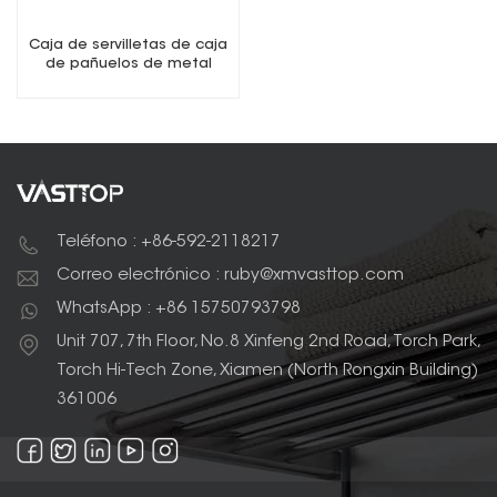
Caja de servilletas de caja
de pañuelos de metal
rectangular
Teléfono : +86-592-2118217
Correo electrónico : ruby@xmvasttop.com
WhatsApp : +86 15750793798
Unit 707, 7th Floor, No.8 Xinfeng 2nd Road, Torch Park,
Torch Hi-Tech Zone, Xiamen (North Rongxin Building)
361006