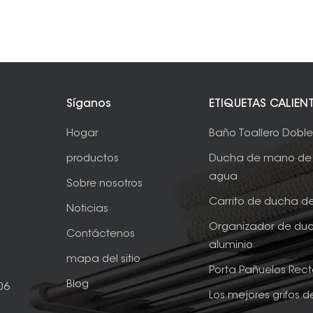
Síganos
ETIQUETAS CALIEN
Hogar
Baño Toallero Dobl
productos
Ducha de mano de 
agua
Sobre nosotros
Carrito de ducha d
Noticias
Organizador de du
Contáctenos
aluminio
mapa del sitio
Porta Pañuelos Rec
Blog
06
Los mejores grifos 