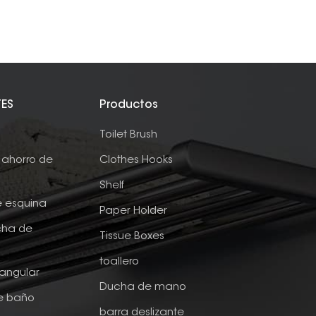
TES
Productos
e
Toilet Brush
ahorro de
Clothes Hooks
Shelf
e esquina
Paper Holder
cha de
Tissue Boxes
toallero
tangular
Ducha de mano
de baño
barra deslizante