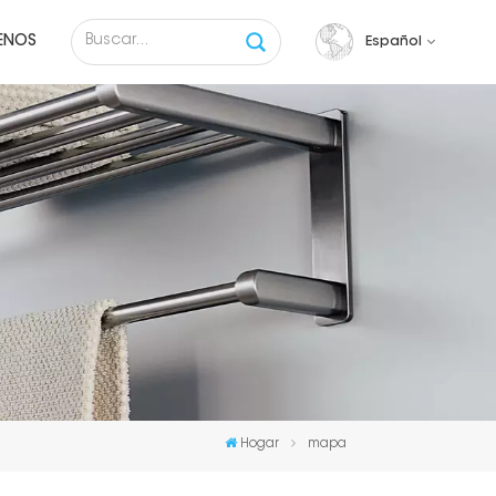
ENOS
Español
English
français
русский
español
Tiếng việt
Hogar
mapa